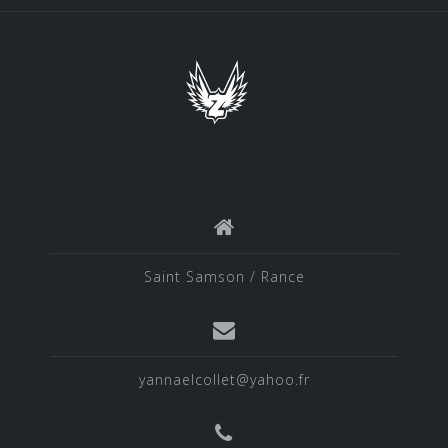
e
b
o
o
k
Saint Samson / Rance
yannaelcollet@yahoo.fr