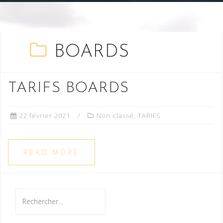
BOARDS
TARIFS BOARDS
22 février 2021
Non classé
,
TARIFS
READ MORE
R
e
c