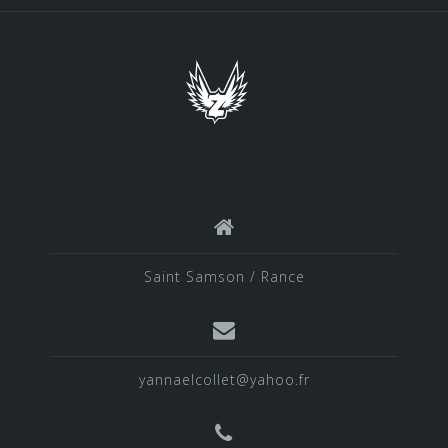
e
b
o
o
k
Saint Samson / Rance
yannaelcollet@yahoo.fr