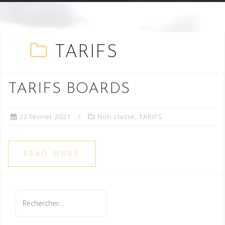
TARIFS
TARIFS BOARDS
22 février 2021
Non classé
,
TARIFS
READ MORE
R
e
c